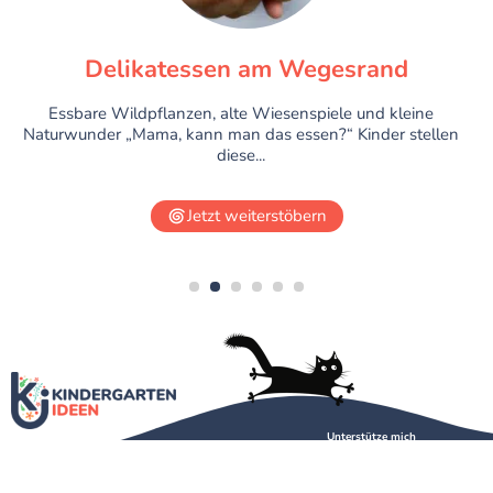
Delikatessen am Wegesrand
Essbare Wildpflanzen, alte Wiesenspiele und kleine
Naturwunder „Mama, kann man das essen?“ Kinder stellen
diese...
Jetzt weiterstöbern
1
2
3
4
5
6
Unterstütze mich
Über mich
Kontakt