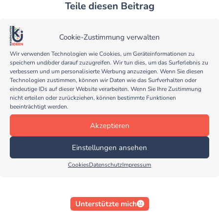
Teile diesen Beitrag
Cookie-Zustimmung verwalten
Wir verwenden Technologien wie Cookies, um Geräteinformationen zu
speichern und/oder darauf zuzugreifen. Wir tun dies, um das Surferlebnis zu
verbessern und um personalisierte Werbung anzuzeigen. Wenn Sie diesen
Technologien zustimmen, können wir Daten wie das Surfverhalten oder
Stephanie Blesene
eindeutige IDs auf dieser Website verarbeiten. Wenn Sie Ihre Zustimmung
nicht erteilen oder zurückziehen, können bestimmte Funktionen
Baujahr 1970, Lebensgenießerin, Erzieherin in
beeinträchtigt werden.
einem Naturkindergarten und Biodanza-Leiterin.
2017/18 Wildnispädagogische Ausbildung an der
"Wildnisschule Wildeshausen". Zusammen mit
Akzeptieren
meiner lustigen Mitbewohnerin und Katze "Rosa"
lebe ich in einem kleinen Ort umgeben von Natur,
Einstellungen ansehen
Wald und Seen südlich von Oldenburg.
Cookies
Datenschutz
Impressum
Unterstützte mich