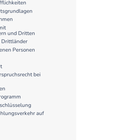
flichkeiten
tsgrundlagen
ahmen
mit
ern und Dritten
 Drittländer
fenen Personen
t
spruchsrecht bei
en
programm
rschlüsselung
ahlungsverkehr auf