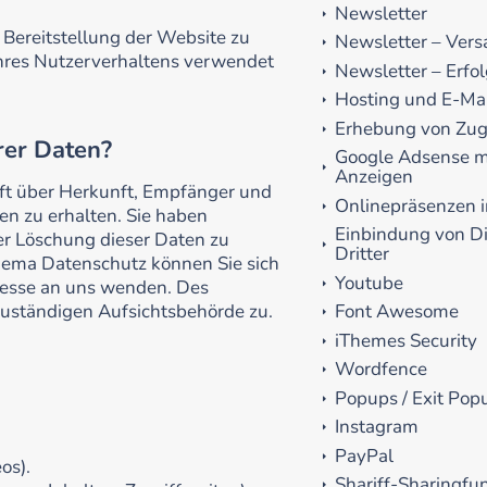
Newsletter
e Bereitstellung der Website zu
Newsletter – Vers
hres Nutzerverhaltens verwendet
Newsletter – Erf
Hosting und E-Ma
Erhebung von Zugr
rer Daten?
Google Adsense mi
Anzeigen
nft über Herkunft, Empfänger und
Onlinepräsenzen i
n zu erhalten. Sie haben
Einbindung von Di
er Löschung dieser Daten zu
Dritter
hema Datenschutz können Sie sich
Youtube
resse an uns wenden. Des
Font Awesome
zuständigen Aufsichtsbehörde zu.
iThemes Security
Wordfence
Popups / Exit Pop
Instagram
PayPal
os).
Shariff-Sharingfu