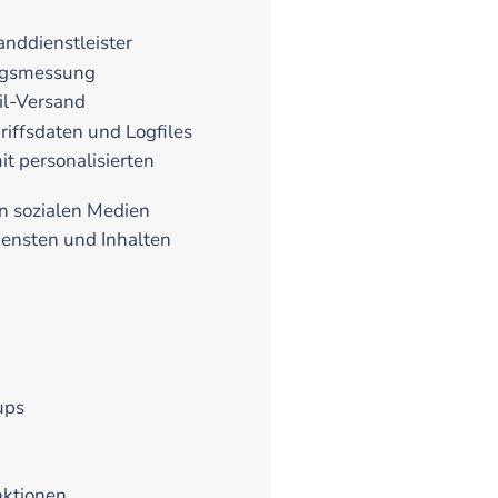
anddienstleister
olgsmessung
il-Versand
iffsdaten und Logfiles
t personalisierten
n sozialen Medien
ensten und Inhalten
ups
nktionen