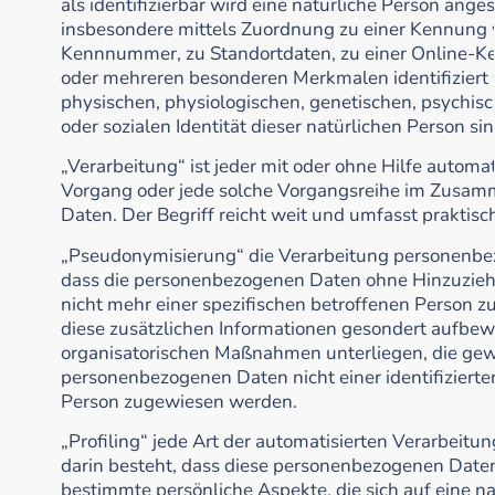
als identifizierbar wird eine natürliche Person anges
insbesondere mittels Zuordnung zu einer Kennung 
Kennnummer, zu Standortdaten, zu einer Online-Ke
oder mehreren besonderen Merkmalen identifiziert
physischen, physiologischen, genetischen, psychisch
oder sozialen Identität dieser natürlichen Person sin
„Verarbeitung“ ist jeder mit oder ohne Hilfe automa
Vorgang oder jede solche Vorgangsreihe im Zusa
Daten. Der Begriff reicht weit und umfasst praktis
„Pseudonymisierung“ die Verarbeitung personenbez
dass die personenbezogenen Daten ohne Hinzuziehu
nicht mehr einer spezifischen betroffenen Person 
diese zusätzlichen Informationen gesondert aufbe
organisatorischen Maßnahmen unterliegen, die gewä
personenbezogenen Daten nicht einer identifizierten
Person zugewiesen werden.
„Profiling“ jede Art der automatisierten Verarbeit
darin besteht, dass diese personenbezogenen Dat
bestimmte persönliche Aspekte, die sich auf eine na