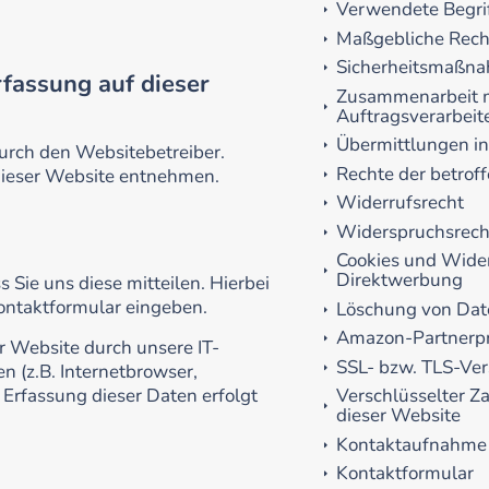
Verwendete Begrif
Maßgebliche Rech
Sicherheitsmaßn
rfassung auf dieser
Zusammenarbeit 
Auftragsverarbeit
Übermittlungen in
durch den Websitebetreiber.
Rechte der betrof
ieser Website entnehmen.
Widerrufsrecht
Widerspruchsrech
Cookies und Wider
Direktwerbung
Sie uns diese mitteilen. Hierbei
Kontaktformular eingeben.
Löschung von Dat
Amazon-Partner
 Website durch unsere IT-
SSL- bzw. TLS-Ve
n (z.B. Internetbrowser,
 Erfassung dieser Daten erfolgt
Verschlüsselter Z
dieser Website
Kontaktaufnahme
Kontaktformular