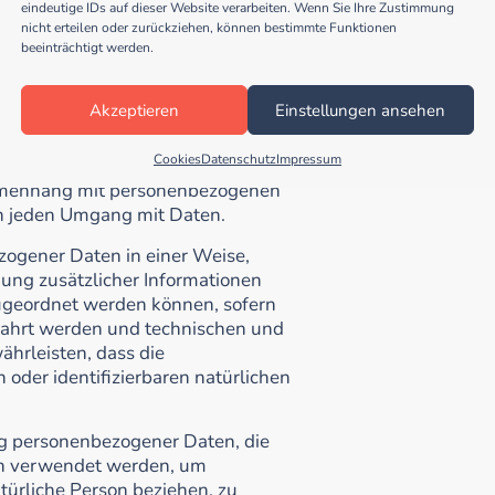
ehen, die direkt oder indirekt,
eindeutige IDs auf dieser Website verarbeiten. Wenn Sie Ihre Zustimmung
wie einem Namen, zu einer
nicht erteilen oder zurückziehen, können bestimmte Funktionen
beeinträchtigt werden.
nnung (z.B. Cookie) oder zu einem
 werden kann, die Ausdruck der
en, wirtschaftlichen, kulturellen
Akzeptieren
Einstellungen ansehen
d.
Cookies
Datenschutz
Impressum
tisierter Verfahren ausgeführte
mmenhang mit personenbezogenen
ch jeden Umgang mit Daten.
ogener Daten in einer Weise,
ng zusätzlicher Informationen
zugeordnet werden können, sofern
wahrt werden und technischen und
hrleisten, dass die
 oder identifizierbaren natürlichen
ung personenbezogener Daten, die
en verwendet werden, um
türliche Person beziehen, zu