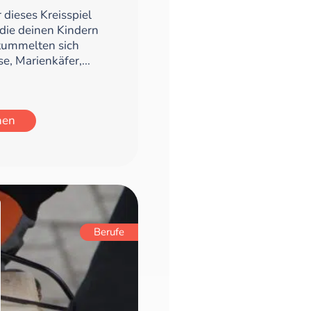
r dieses Kreisspiel
 die deinen Kindern
 tummelten sich
e, Marienkäfer,...
hen
Berufe