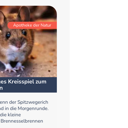
Apotheke der Natur
es Kreisspiel zum
n
enn der Spitzwegerich
nd in die Morgenrunde.
 die kleine
d Brennesselbrennen