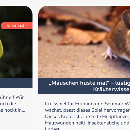
Ideenkiste
„Mäuschen huste mal“ – lustig
Kräuterwisse
Hühner! Wir
uch die
Kreisspiel für Frühling und Sommer W
 hockt in...
wächst, passt dieses Spiel hervorrage
Dieses Kraut ist eine tolle Heilpflanze,
Hautwunden heilt, Insektenstiche un
lindert,...