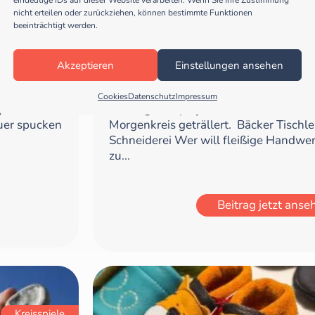
nicht erteilen oder zurückziehen, können bestimmte Funktionen
beeinträchtigt werden.
ervenkitzel!
Wer will fleißige Hand
Akzeptieren
Einstellungen ansehen
ind ganz
Tolles Lied zum Thema „Berufe“ Währ
Cookies
Datenschutz
Impressum
en die
Kindergartenprojektes „Berufe“ haben 
euer spucken
Morgenkreis geträllert. Bäcker Tischl
Schneiderei Wer will fleißige Handwer
zu...
Beitrag jetzt anse
Kreisspiele