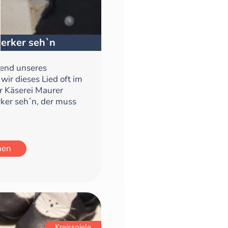
werker seh`n
end unseres
wir dieses Lied oft im
er Käserei Maurer
ker seh´n, der muss
hen
Kreisspiele