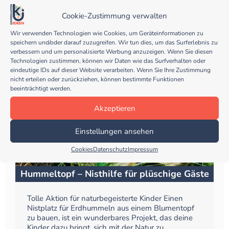
Herbst besonders aktiv sind. Das Tolle daran: Du
Cookie-Zustimmung verwalten
brauchst nur ein paar einfache Materialien, die du
mit deinen Kindern draußen...
Wir verwenden Technologien wie Cookies, um Geräteinformationen zu
speichern und/oder darauf zuzugreifen. Wir tun dies, um das Surferlebnis zu
verbessern und um personalisierte Werbung anzuzeigen. Wenn Sie diesen
Beitrag jetzt ansehen
Technologien zustimmen, können wir Daten wie das Surfverhalten oder
eindeutige IDs auf dieser Website verarbeiten. Wenn Sie Ihre Zustimmung
nicht erteilen oder zurückziehen, können bestimmte Funktionen
beeinträchtigt werden.
Akzeptieren
Ideenkiste
Einstellungen ansehen
Cookies
Datenschutz
Impressum
Hummeltopf – Nisthilfe für plüschige Gäste
Tolle Aktion für naturbegeisterte Kinder Einen
Nistplatz für Erdhummeln aus einem Blumentopf
zu bauen, ist ein wunderbares Projekt, das deine
Kinder dazu bringt, sich mit der Natur zu