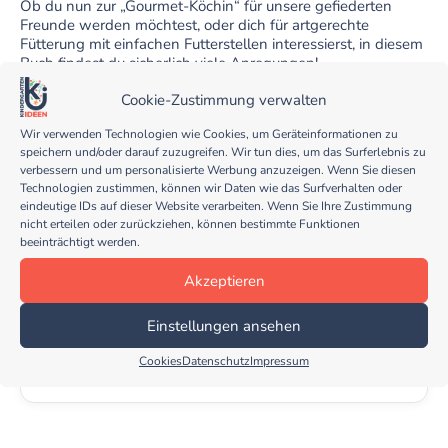
Ob du nun zur „Gourmet-Köchin“ für unsere gefiederten
Freunde werden möchtest, oder dich für artgerechte
Fütterung mit einfachen Futterstellen interessierst, in diesem
Buch findest du sicherlich viele Anregungen!
Das kleine Buch ist randvoll mit interessante Infos zu all den
Cookie-Zustimmung verwalten
Vögel, die wir hier bei uns in den Gärten beobachten
können.
Wir verwenden Technologien wie Cookies, um Geräteinformationen zu
speichern und/oder darauf zuzugreifen. Wir tun dies, um das Surferlebnis zu
Mich freut es, wenn ich mit Kindern durch die Seiten stöbere
verbessern und um personalisierte Werbung anzuzeigen. Wenn Sie diesen
und erlebe, wie interessiert sie sind!
Technologien zustimmen, können wir Daten wie das Surfverhalten oder
eindeutige IDs auf dieser Website verarbeiten. Wenn Sie Ihre Zustimmung
nicht erteilen oder zurückziehen, können bestimmte Funktionen
beeinträchtigt werden.
Vögel füttern, aber richtig: Das ganze
Akzeptieren
Jahr füttern, schützen und sicher
bestimmen
Einstellungen ansehen
Bei Amazon kaufen
Cookies
Datenschutz
Impressum
Preis & Verfügbarkeit auf Amazon
Anzeige