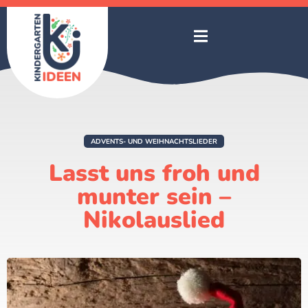
ADVENTS- UND WEIHNACHTSLIEDER
Lasst uns froh und
munter sein –
Nikolauslied