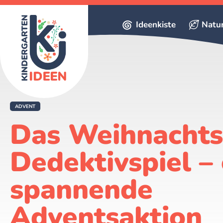
Ideenkiste
Natu
ADVENT
Das Weihnacht
Dedektivspiel – 
spannende
Adventsaktion