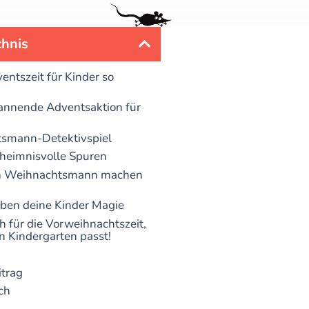
chnis
ntszeit für Kinder so
annende Adventsaktion für
smann-Detektivspiel
eheimnisvolle Spuren
en Weihnachtsmann machen
eben deine Kinder Magie
h für die Vorweihnachtszeit,
n Kindergarten passt!
itrag
ch