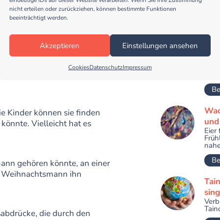
nicht erteilen oder zurückziehen, können bestimmte Funktionen
beeinträchtigt werden.
n
Dor
Akzeptieren
Einstellungen ansehen
Kin
Lied
uren im Schnee oder auf dem
eine
Cookies
Datenschutz
Impressum
wem die Spuren stammen –
best
Be
Wac
ie Kinder können sie finden
und
könnte. Vielleicht hat es
Eier
Früh
nahen
Be
ann gehören könnte, an einer
er Weihnachtsmann ihn
Tain
sin
Verb
Tain
ßabdrücke, die durch den