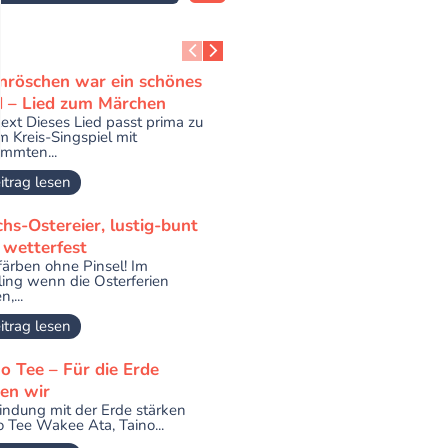
nröschen war ein schönes
d – Lied zum Märchen
text Dieses Lied passt prima zu
m Kreis-Singspiel mit
immten...
itrag lesen
hs-Ostereier, lustig-bunt
 wetterfest
 färben ohne Pinsel! Im
ling wenn die Osterferien
,...
itrag lesen
o Tee – Für die Erde
gen wir
indung mit der Erde stärken
o Tee Wakee Ata, Taino...