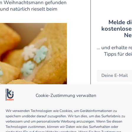
vom Weihnachtsmann gefunden
 und natürlich rieselt beim
Melde di
kostenlose
Ne
… und erhalte r
Tipps für de
Eine Abmeldung vom Newsl
werden nicht an Dritt
Cookie-Zustimmung verwalten
Anmeldeverfahren und
Datenschutzerklärung. D
geschützt. Bitte les
Wir verwenden Technologien wie Cookies, um Geräteinformationen zu
speichern und/oder darauf zuzugreifen. Wir tun dies, um das Surferlebnis zu
verbessern und um personalisierte Werbung anzuzeigen. Wenn Sie diesen
Technologien zustimmen, können wir Daten wie das Surfverhalten oder
eindeutige IDs auf dieser Website verarbeiten. Wenn Sie Ihre Zustimmung