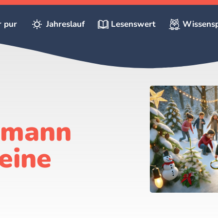
r pur
Jahreslauf
Lesenswert
Wissensp
smann
eine