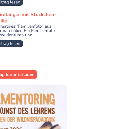
itrag lesen
umfänger mit Stöckchen-
lie
kreatives "Familienfoto" aus
rmaterialien Ein Familienfoto
Weidenruten und...
itrag lesen
pp herunterladen