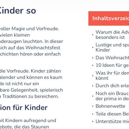
inder so
Inhaltsverzei
voller Magie und Vorfreude.
Warum die Adve
vielen kleinen
besonders ist
nderaugen leuchten. In dieser
Lustige und sp
 sich auf das Weihnachtsfest
Kinder
chichten hören oder einfach
Das Weihnacht
10 Ideen für g
die Vorfreude. Kinder zählen
Was ihr für d
kalender und können es kaum
könnt
e ist nicht nur ein
Durch dich erl
bare Gelegenheit, spielerisch
Noch ein Brauc
n Traditionen zu bereichern.
der prima in de
on für Kinder
Bohnenwette
Teile diesen Be
mit Kindern aufregend und
Unterstütze mi
gebote, die das Staunen