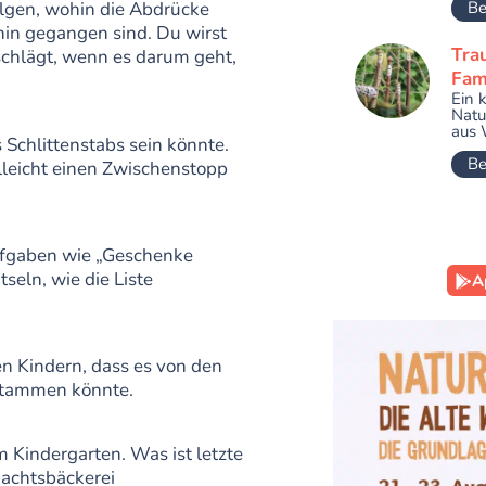
Be
lgen, wohin die Abdrücke
in gegangen sind. Du wirst
Tra
schlägt, wenn es darum geht,
Fami
Ein 
Natu
aus 
s Schlittenstabs sein könnte.
Be
lleicht einen Zwischenstopp
Aufgaben wie „Geschenke
seln, wie die Liste
A
en Kindern, dass es von den
stammen könnte.
m Kindergarten. Was ist letzte
achtsbäckerei