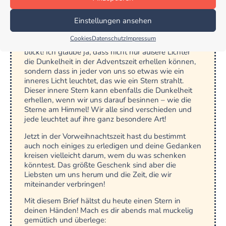
Liebe ……………!
Einstellungen ansehen
Nun ist es wieder soweit: Adventszeit,
Lichterzauber in den Straßen,
Cookies
Datenschutz
Impressum
Weihnachtsmarkt und Kerzenschein, wohin man
blickt! Ich glaube ja, dass nicht nur äußere Lichter
die Dunkelheit in der Adventszeit erhellen können,
sondern dass in jeder von uns so etwas wie ein
inneres Licht leuchtet, das wie ein Stern strahlt.
Dieser innere Stern kann ebenfalls die Dunkelheit
erhellen, wenn wir uns darauf besinnen – wie die
Sterne am Himmel! Wir alle sind verschieden und
jede leuchtet auf ihre ganz besondere Art!
Jetzt in der Vorweihnachtszeit hast du bestimmt
auch noch einiges zu erledigen und deine Gedanken
kreisen vielleicht darum, wem du was schenken
könntest. Das größte Geschenk sind aber die
Liebsten um uns herum und die Zeit, die wir
miteinander verbringen!
Mit diesem Brief hältst du heute einen Stern in
deinen Händen! Mach es dir abends mal muckelig
gemütlich und überlege: