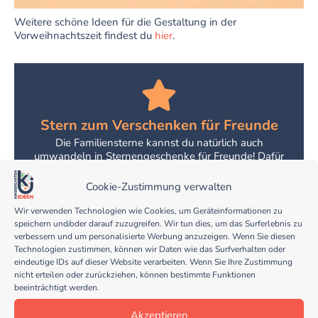
Weitere schöne Ideen für die Gestaltung in der
Vorweihnachtszeit findest du
hier
.
Stern zum Verschenken für Freunde
Die Familiensterne kannst du natürlich auch
umwandeln in Sternengeschenke für Freunde! Dafür
schneidest du auch einen großen Stern aus gelbem
Tonkarton aus und schreibst den Familientext einfach
Cookie-Zustimmung verwalten
um. Auf diese Weise hast du ein besonderes
Geschenk, das auf wunderbare Weise jemanden
Wir verwenden Technologien wie Cookies, um Geräteinformationen zu
erstrahlen lässt! Hier unten findest du dafür eine
speichern und/oder darauf zuzugreifen. Wir tun dies, um das Surferlebnis zu
Vorlage.
verbessern und um personalisierte Werbung anzuzeigen. Wenn Sie diesen
Technologien zustimmen, können wir Daten wie das Surfverhalten oder
eindeutige IDs auf dieser Website verarbeiten. Wenn Sie Ihre Zustimmung
nicht erteilen oder zurückziehen, können bestimmte Funktionen
Vorlage für Freunde
beeinträchtigt werden.
Akzeptieren