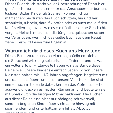
Dieses Bilderbuch steckt voller Überraschungen! Denn hier
geht’s nicht nur ums Lesen oder das Anschauen der bunten,
lustigen Bilder. Kinder ab 2 Jahren können richtig
mitmachen: Sie dürfen das Buch schütteln, hin und her
schaukeln, rubbeln, darauf klopfen oder es auch mal auf den
Kopf stellen – ganz so, wie es die fröhliche kleine Geschichte
vorgibt. Meine Kinder, auch die Jüngsten, quietschen schon
vor Vergnügen, wenn ich das gelbe Buch aus dem Regal
ziehe. Hier wird Lesen zum Erlebnis!
Warum ich dir dieses Buch ans Herz lege
Dieses Buch wurde uns von einer Logopädin empfohlen, um
die Sprachentwicklung spielerisch zu fördern – und es war
ein voller Erfolg! Mittlerweile haben wir alle Bände dieser
Reihe, weil unsere Kinder sie einfach lieben. Schon unsere
Kleinsten haben mit 1 1/2 Jahren angefangen, begeistert mit
uns darin zu stöbern, und auch unsere Vorschulkinder sind
immer noch mit Freude dabei, kennen das Apfelbuch schon
auswendig, gucken es mit den Kleinen an und begleiten sie
mit Spaß durch die lustigen Mitmachaktionen. Die Bücher
aus dieser Reihe sind nicht nur pädagogisch wertvoll,
sondern begleiten Kinder über viele Jahre hinweg mit
spannendem und unterhaltsamem Inhalt. Absolut