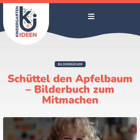
BILDERBÜCHER
Schüttel den Apfelbaum
– Bilderbuch zum
Mitmachen