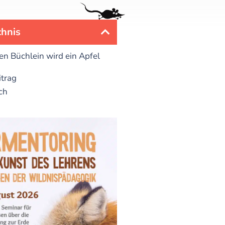
chnis
en Büchlein wird ein Apfel
itrag
ch