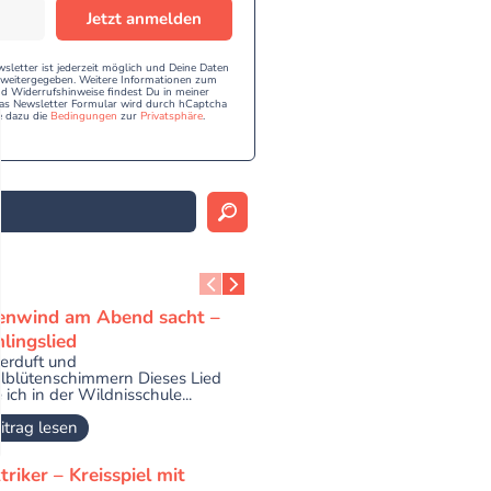
Jetzt anmelden
etter ist jederzeit möglich und Deine Daten
e weitergegeben. Weitere Informationen zum
 Widerrufshinweise findest Du in meiner
as Newsletter Formular wird durch hCaptcha
e dazu die
Bedingungen
zur
Privatsphäre
.
enwind am Abend sacht –
lingslied
derduft und
lblütenschimmern Dieses Lied
 ich in der Wildnisschule...
itrag lesen
triker – Kreisspiel mit