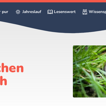
r pur
Jahreslauf
Lesenswert
Wissensp
chen
h