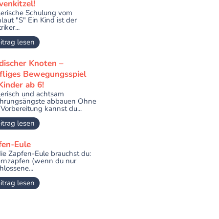
enkitzel!
lerische Schulung vom
laut "S" Ein Kind ist der
riker...
itrag lesen
discher Knoten –
ffliges Bewegungsspiel
Kinder ab 6!
lerisch und achtsam
hrungsängste abbauen Ohne
 Vorbereitung kannst du...
itrag lesen
fen-Eule
die Zapfen-Eule brauchst du:
ernzapfen (wenn du nur
hlossene...
itrag lesen