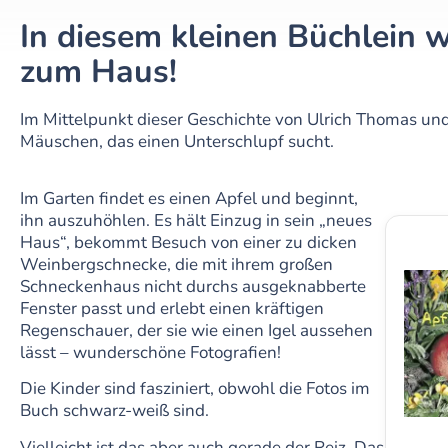
In diesem kleinen Büchlein w
zum Haus!
Im Mittelpunkt dieser Geschichte von Ulrich Thomas und
Mäuschen, das einen Unterschlupf sucht.
Im Garten findet es einen Apfel und beginnt,
ihn auszuhöhlen. Es hält Einzug in sein „neues
Haus“, bekommt Besuch von einer zu dicken
Weinbergschnecke, die mit ihrem großen
Schneckenhaus nicht durchs ausgeknabberte
Fenster passt und erlebt einen kräftigen
Regenschauer, der sie wie einen Igel aussehen
lässt – wunderschöne Fotografien!
Die Kinder sind fasziniert, obwohl die Fotos im
Buch schwarz-weiß sind.
Vielleicht ist das aber auch gerade der Reiz. Das