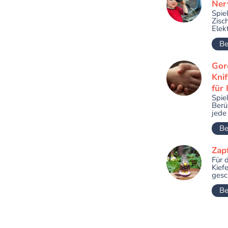
Nerv
Spie
Zisch
Elekt
Be
Gor
Kni
für 
Spie
Berü
jede
Be
Zap
Für 
Kief
gesc
Be