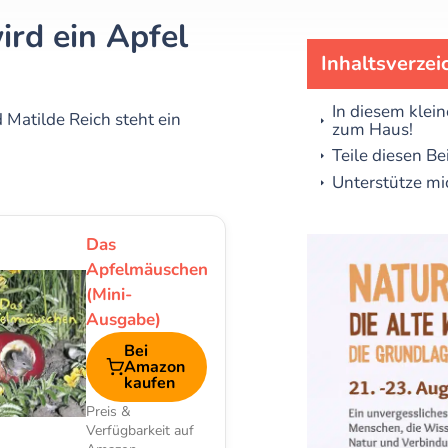
ird ein Apfel
Inhaltsverzei
In diesem klein
 Matilde Reich steht ein
zum Haus!
Teile diesen Be
Unterstütze mi
Das
Apfelmäuschen
(Mini-
Ausgabe)
Bei
Amazon
kaufen
Preis &
Verfügbarkeit auf