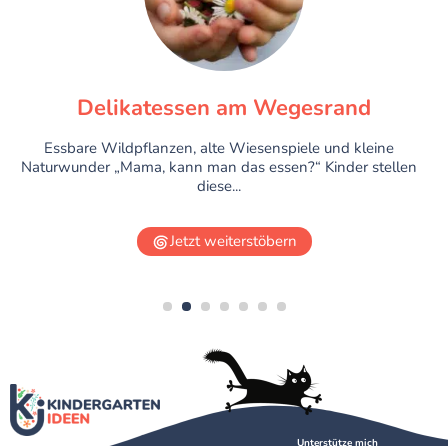
Delikatessen am Wegesrand
Essbare Wildpflanzen, alte Wiesenspiele und kleine
Naturwunder „Mama, kann man das essen?“ Kinder stellen
diese...
Jetzt weiterstöbern
1
2
3
4
5
6
7
Unterstütze mich