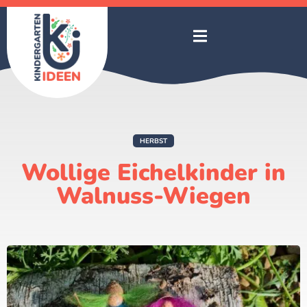
HERBST
Wollige Eichelkinder in
Walnuss-Wiegen