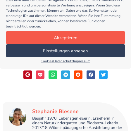
speichern und/oder darauf zuzugreifen. Wir tun dies, um das Surferlebnis zu
verbessern und um personalisierte Werbung anzuzeigen. Wenn Sie diesen
Gestaltungstipp
Technologien zustimmen, können wir Daten wie das Surfverhalten oder
eindeutige IDs auf dieser Website verarbeiten. Wenn Sie Ihre Zustimmung
Wenn du die Eichelkinder zu Weihnachten als
nicht erteilen oder zurückziehen, können bestimmte Funktionen
Baumschmuck aufhängen möchtest, klebe eine kleine
beeinträchtigt werden.
Schlaufe ins Walnussbettchen, BEVOR der Körper hinein
geklebt wird!
Akzeptieren
Einstellungen ansehen
Teile diesen Beitrag
Cookies
Datenschutz
Impressum
Stephanie Blesene
Baujahr 1970, Lebensgenießerin, Erzieherin in
einem Naturkindergarten und Biodanza-Leiterin.
2017/18 Wildnispädagogische Ausbildung an der