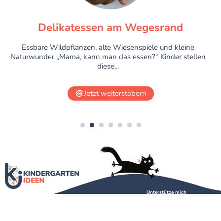
Delikatessen am Wegesrand
Essbare Wildpflanzen, alte Wiesenspiele und kleine
Naturwunder „Mama, kann man das essen?“ Kinder stellen
diese...
Jetzt weiterstöbern
1
2
3
4
5
6
7
Unterstütze mich
Über mich
Kontakt