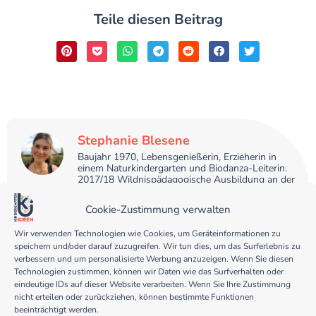
Teile diesen Beitrag
Stephanie Blesene
Baujahr 1970, Lebensgenießerin, Erzieherin in
einem Naturkindergarten und Biodanza-Leiterin.
2017/18 Wildnispädagogische Ausbildung an der
"Wildnisschule Wildeshausen". Zusammen mit
meiner lustigen Mitbewohnerin und Katze "Rosa"
Cookie-Zustimmung verwalten
lebe ich in einem kleinen Ort umgeben von Natur,
Wald und Seen südlich von Oldenburg.
Wir verwenden Technologien wie Cookies, um Geräteinformationen zu
speichern und/oder darauf zuzugreifen. Wir tun dies, um das Surferlebnis zu
verbessern und um personalisierte Werbung anzuzeigen. Wenn Sie diesen
Technologien zustimmen, können wir Daten wie das Surfverhalten oder
eindeutige IDs auf dieser Website verarbeiten. Wenn Sie Ihre Zustimmung
nicht erteilen oder zurückziehen, können bestimmte Funktionen
Unterstützte mich
beeinträchtigt werden.