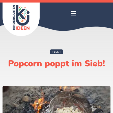
FEUER
Popcorn poppt im Sieb!