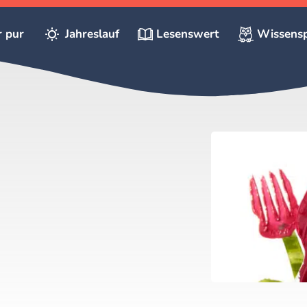
r pur
Jahreslauf
Lesenswert
Wissensp