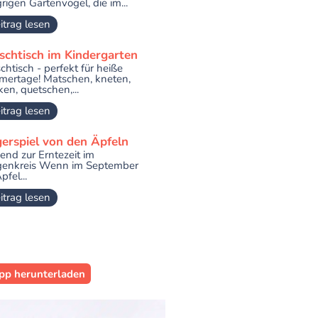
rigen Gartenvögel, die im...
itrag lesen
schtisch im Kindergarten
chtisch - perfekt für heiße
ertage! Matschen, kneten,
ken, quetschen,...
itrag lesen
gerspiel von den Äpfeln
end zur Erntezeit im
enkreis Wenn im September
pfel...
itrag lesen
pp herunterladen