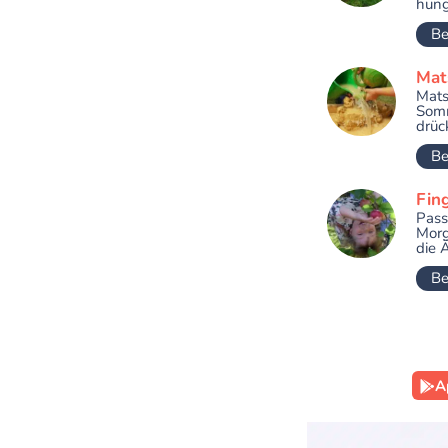
hung
Be
Mat
Mats
Somm
drüc
Be
Fin
Pass
Morg
die Ä
Be
A