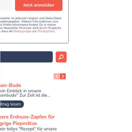
Jetzt anmelden
etter ist jederzeit möglich und Deine Daten
e weitergegeben. Weitere Informationen zum
 Widerrufshinweise findest Du in meiner
as Newsletter Formular wird durch hCaptcha
e dazu die
Bedingungen
zur
Privatsphäre
.
sen-Bude
ein Einblick in unsere
enbude" Zur Zeit ist die...
itrag lesen
kere Erdnuss-Zapfen für
grige Piepmätze
ein tolles "Rezept" für unsere