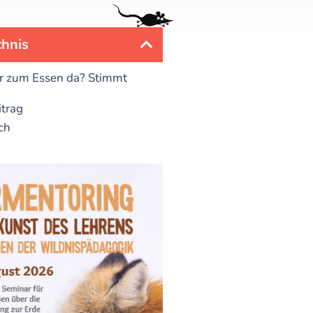
chnis
r zum Essen da? Stimmt
itrag
ch