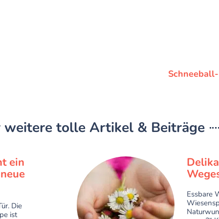
Schneeball-
 weitere tolle Artikel & Beiträge
t ein
Delik
r neue
Weges
Essbare W
Wiesenspi
ür. Die
Naturwun
pe ist