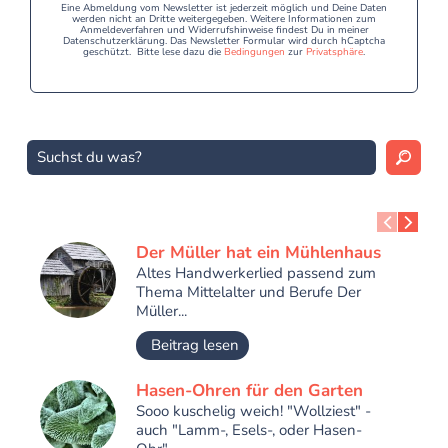
Eine Abmeldung vom Newsletter ist jederzeit möglich und Deine Daten
werden nicht an Dritte weitergegeben. Weitere Informationen zum
Anmeldeverfahren und Widerrufshinweise findest Du in meiner
Datenschutzerklärung. Das Newsletter Formular wird durch hCaptcha
geschützt. Bitte lese dazu die
Bedingungen
zur
Privatsphäre
.
Der Müller hat ein Mühlenhaus
Altes Handwerkerlied passend zum
Thema Mittelalter und Berufe Der
Müller...
Beitrag lesen
Hasen-Ohren für den Garten
Sooo kuschelig weich! "Wollziest" -
auch "Lamm-, Esels-, oder Hasen-