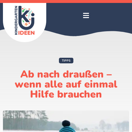
TIPPS
Ab nach draußen –
wenn alle auf einmal
Hilfe brauchen