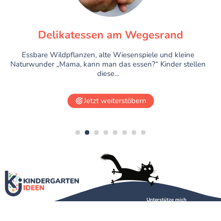
Delikatessen am Wegesrand
Essbare Wildpflanzen, alte Wiesenspiele und kleine
Naturwunder „Mama, kann man das essen?“ Kinder stellen
diese...
Jetzt weiterstöbern
1
2
3
4
5
6
7
8
Unterstütze mich
Über mich
Kontakt