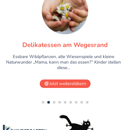
Delikatessen am Wegesrand
Essbare Wildpflanzen, alte Wiesenspiele und kleine
Naturwunder „Mama, kann man das essen?“ Kinder stellen
diese...
Jetzt weiterstöbern
1
2
3
4
5
6
7
8
9