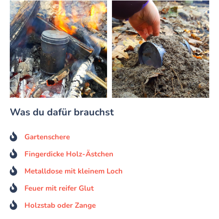
Was du dafür brauchst
Gartenschere
Fingerdicke Holz-Ästchen
Metalldose mit kleinem Loch
Feuer mit reifer Glut
Holzstab oder Zange