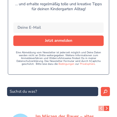
… und erhalte regelmäßig tolle und kreative Tipps
für deinen Kindergarten Alltag!
Jetzt anmelden
Eine Abmeldung vom Newsletter ist jederzeit möglich und Deine Daten
werden nicht an Dritte weitergegeben. Weitere Informationen zum
Anmeldeverfahren und Widerrufshinweise findest Du in meiner
Datenschutzerklärung. Das Newsletter Formular wird durch hCaptcha
geschützt. Bitte lese dazu die
Bedingungen
zur
Privatsphäre
.
Im Märzen der Bauer – altes