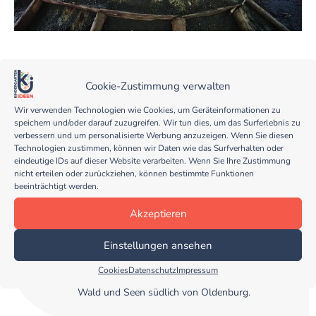
Teile diesen Beitrag
Cookie-Zustimmung verwalten
Wir verwenden Technologien wie Cookies, um Geräteinformationen zu
speichern und/oder darauf zuzugreifen. Wir tun dies, um das Surferlebnis zu
verbessern und um personalisierte Werbung anzuzeigen. Wenn Sie diesen
Technologien zustimmen, können wir Daten wie das Surfverhalten oder
eindeutige IDs auf dieser Website verarbeiten. Wenn Sie Ihre Zustimmung
nicht erteilen oder zurückziehen, können bestimmte Funktionen
beeinträchtigt werden.
Stephanie Blesene
Akzeptieren
Baujahr 1970, Lebensgenießerin, Erzieherin in
einem Naturkindergarten und Biodanza-Leiterin.
Einstellungen ansehen
2017/18 Wildnispädagogische Ausbildung an der
"Wildnisschule Wildeshausen". Zusammen mit
meiner lustigen Mitbewohnerin und Katze "Rosa"
Cookies
Datenschutz
Impressum
lebe ich in einem kleinen Ort umgeben von Natur,
Wald und Seen südlich von Oldenburg.