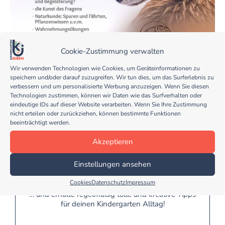
Cookie-Zustimmung verwalten
Wir verwenden Technologien wie Cookies, um Geräteinformationen zu
speichern und/oder darauf zuzugreifen. Wir tun dies, um das Surferlebnis zu
verbessern und um personalisierte Werbung anzuzeigen. Wenn Sie diesen
Technologien zustimmen, können wir Daten wie das Surfverhalten oder
eindeutige IDs auf dieser Website verarbeiten. Wenn Sie Ihre Zustimmung
nicht erteilen oder zurückziehen, können bestimmte Funktionen
beeinträchtigt werden.
Akzeptieren
Melde dich jetzt für meinen
kostenlosen Kindergarten Ideen
Einstellungen ansehen
Newsletter an...
Cookies
Datenschutz
Impressum
… und erhalte regelmäßig tolle und kreative Tipps
für deinen Kindergarten Alltag!