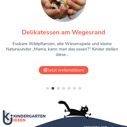
Delikatessen am Wegesrand
Essbare Wildpflanzen, alte Wiesenspiele und kleine
Naturwunder „Mama, kann man das essen?“ Kinder stellen
diese...
Jetzt weiterstöbern
1
2
3
4
5
6
7