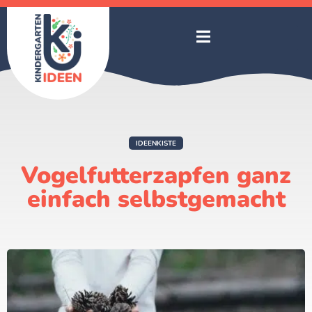
IDEENKISTE
Vogelfutterzapfen ganz
einfach selbstgemacht