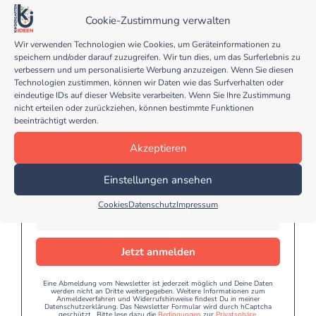
Cookie-Zustimmung verwalten
Wir verwenden Technologien wie Cookies, um Geräteinformationen zu
speichern und/oder darauf zuzugreifen. Wir tun dies, um das Surferlebnis zu
verbessern und um personalisierte Werbung anzuzeigen. Wenn Sie diesen
Technologien zustimmen, können wir Daten wie das Surfverhalten oder
Melde dich jetzt für meinen
eindeutige IDs auf dieser Website verarbeiten. Wenn Sie Ihre Zustimmung
kostenlosen Kindergarten Ideen
nicht erteilen oder zurückziehen, können bestimmte Funktionen
Newsletter an...
beeinträchtigt werden.
Akzeptieren
… und erhalte regelmäßig tolle und kreative Tipps
für deinen Kindergarten Alltag!
Einstellungen ansehen
Cookies
Datenschutz
Impressum
Jetzt anmelden
Eine Abmeldung vom Newsletter ist jederzeit möglich und Deine Daten
werden nicht an Dritte weitergegeben. Weitere Informationen zum
Anmeldeverfahren und Widerrufshinweise findest Du in meiner
Datenschutzerklärung. Das Newsletter Formular wird durch hCaptcha
geschützt. Bitte lese dazu die
Bedingungen
zur
Privatsphäre
.