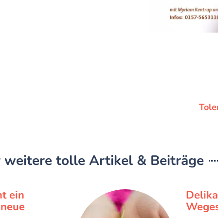
Tole
 weitere tolle Artikel & Beiträge
t ein
Delik
r neue
Weges