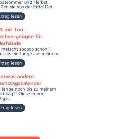
pätsommer und Herbst
ßen sie aus der Erde! Der...
itrag lesen
ß mit Ton –
schvergnügen für
derhände
 matscht sooooo schön!"
er als ein Junge aus meinem...
itrag lesen
 etwas andere
urtstagskalender
 lange noch bis zu meinem
rtstag?" Diese enorm
ige...
itrag lesen