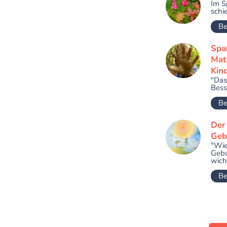
Im S
schie
Be
Spa
Mat
Kin
"Das
Bess
Be
Der
Geb
"Wie
Gebu
wicht
Be