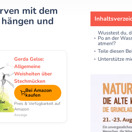
rven mit dem
e hängen und
Inhaltsverzei
Wusstest du, 
Po an der Was
atmen!?
Teile diesen Be
Gerda Gelse:
Unterstütze mi
Allgemeine
Weisheiten über
Stechmücken
Bei Amazon
kaufen
Preis & Verfügbarkeit auf
Amazon
Anzeige