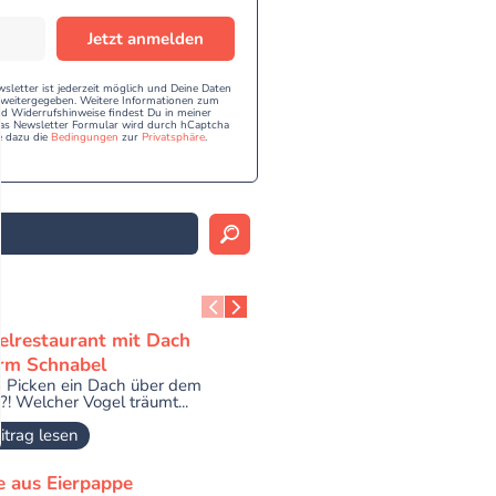
Jetzt anmelden
etter ist jederzeit möglich und Deine Daten
e weitergegeben. Weitere Informationen zum
 Widerrufshinweise findest Du in meiner
as Newsletter Formular wird durch hCaptcha
e dazu die
Bedingungen
zur
Privatsphäre
.
elrestaurant mit Dach
rm Schnabel
 Picken ein Dach über dem
?! Welcher Vogel träumt...
itrag lesen
e aus Eierpappe