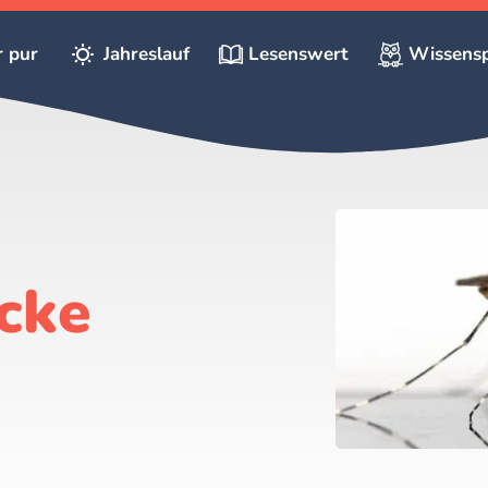
r pur
Jahreslauf
Lesenswert
Wissensp
cke