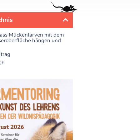
chnis
dass Mückenlarven mit dem
seroberfläche hängen und
itrag
ch