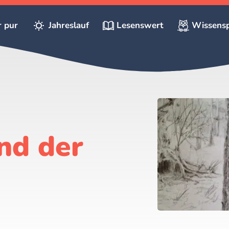
r pur
Jahreslauf
Lesenswert
Wissensp
nd der