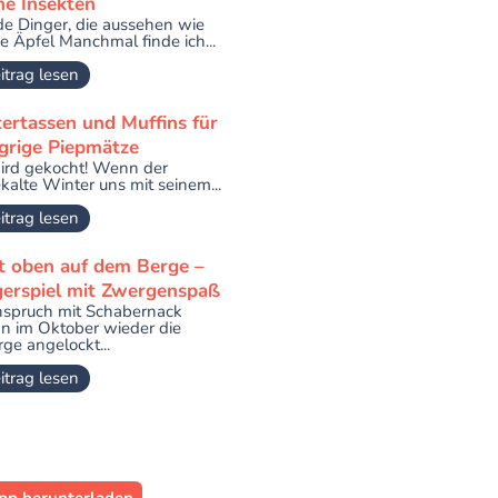
ne Insekten
e Dinger, die aussehen wie
ne Äpfel Manchmal finde ich...
itrag lesen
tertassen und Muffins für
grige Piepmätze
ird gekocht! Wenn der
ekalte Winter uns mit seinem...
itrag lesen
t oben auf dem Berge –
gerspiel mit Zwergenspaß
hspruch mit Schabernack
 im Oktober wieder die
ge angelockt...
itrag lesen