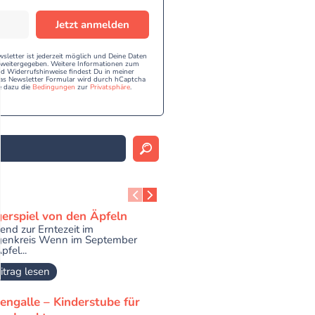
Jetzt anmelden
etter ist jederzeit möglich und Deine Daten
e weitergegeben. Weitere Informationen zum
 Widerrufshinweise findest Du in meiner
as Newsletter Formular wird durch hCaptcha
e dazu die
Bedingungen
zur
Privatsphäre
.
gerspiel von den Äpfeln
end zur Erntezeit im
enkreis Wenn im September
pfel...
itrag lesen
engalle – Kinderstube für