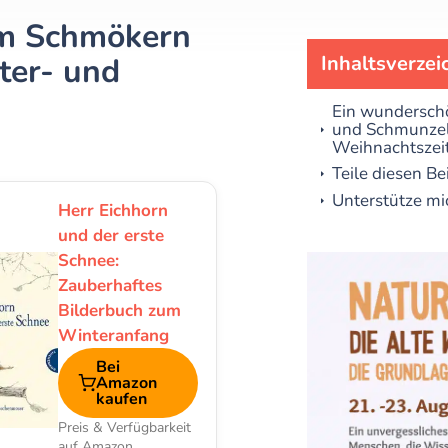
um Schmökern
ter- und
Inhaltsverzei
Ein wundersch
und Schmunzeln
Weihnachtszeit
Teile diesen Be
Unterstütze mi
Herr Eichhorn
und der erste
Schnee:
Zauberhaftes
Bilderbuch zum
Winteranfang
Bei
Amazon
kaufen
Preis & Verfügbarkeit
auf Amazon