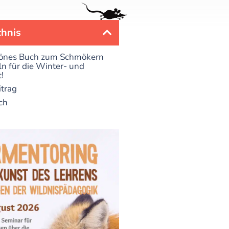
chnis
önes Buch zum Schmökern
 für die Winter- und
!
itrag
ch