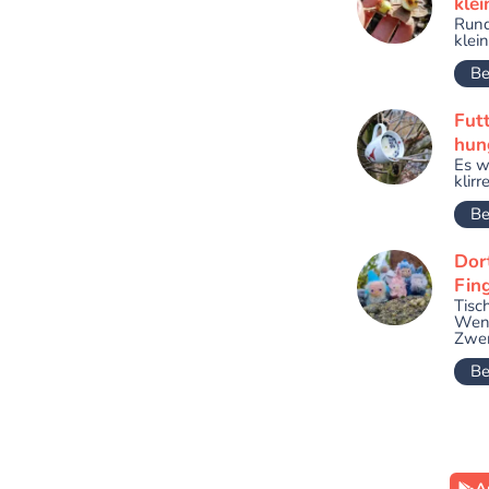
klei
Rund
klei
Be
Fut
hun
Es w
klirr
Be
Dor
Fin
Tisc
Wenn
Zwer
Be