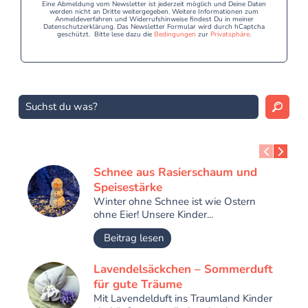
Eine Abmeldung vom Newsletter ist jederzeit möglich und Deine Daten
werden nicht an Dritte weitergegeben. Weitere Informationen zum
Anmeldeverfahren und Widerrufshinweise findest Du in meiner
Datenschutzerklärung. Das Newsletter Formular wird durch hCaptcha
geschützt. Bitte lese dazu die
Bedingungen
zur
Privatsphäre
.
Schnee aus Rasierschaum und
Speisestärke
Winter ohne Schnee ist wie Ostern
ohne Eier! Unsere Kinder...
Beitrag lesen
Lavendelsäckchen – Sommerduft
für gute Träume
Mit Lavendelduft ins Traumland Kinder