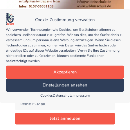
Cookie-Zustimmung verwalten
Wir verwenden Technologien wie Cookies, um Geräteinformationen zu
speichern und/oder darauf zuzugreifen. Wir tun dies, um das Surferlebnis zu
verbessern und um personalisierte Werbung anzuzeigen. Wenn Sie diesen
Technologien zustimmen, können wir Daten wie das Surfverhalten oder
eindeutige IDs auf dieser Website verarbeiten. Wenn Sie Ihre Zustimmung
Melde dich jetzt für meinen
nicht erteilen oder zurückziehen, können bestimmte Funktionen
kostenlosen Kindergarten Ideen
beeinträchtigt werden.
Newsletter an...
Akzeptieren
… und erhalte regelmäßig tolle und kreative Tipps
für deinen Kindergarten Alltag!
Einstellungen ansehen
Cookies
Datenschutz
Impressum
Jetzt anmelden