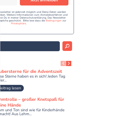
Jetzt anmelden
sletter ist jederzeit möglich und Deine Daten werden
egeben. Weitere Informationen zum Anmeldeverfahren und
est Du in meiner Datenschutzerklärung. Das Newsletter
aptcha geschützt. Bitte lese dazu die
Bedingungen
zur
Privatsphäre
.
ubersterne für die Adventszeit
se Sterne haben es in sich! Jeden Tag
er...
eitrag lesen
hmtrolle – großer Knetspaß für
eine Hände
m und Ton sind wie für Kinderhände
acht! Aus Lehm...