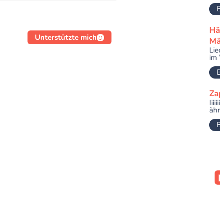
B
Hä
Unterstützte mich
Mä
Lie
im 
B
Za
Iii
ähn
B