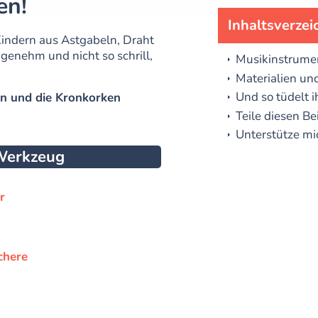
en!
Inhaltsverzei
 Kindern aus Astgabeln, Draht
genehm und nicht so schrill,
Musikinstrumen
Materialien un
Und so tüdelt i
en und die Kronkorken
Teile diesen Be
Unterstütze mi
 Werkzeug
r
chere