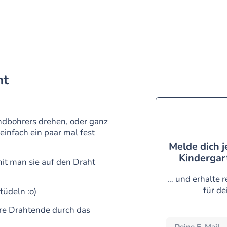
ht
ndbohrers drehen, o
der ganz
infach ein paar mal fest
Melde dich j
Kindergart
t man sie auf den Draht
… und erhalte r
für de
tüdeln :o)
re Drahtende durch das