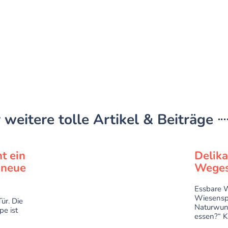
 weitere tolle Artikel & Beiträge
t ein
Delik
r neue
Weges
Essbare W
Wiesenspi
ür. Die
Naturwun
pe ist
essen?“ Ki