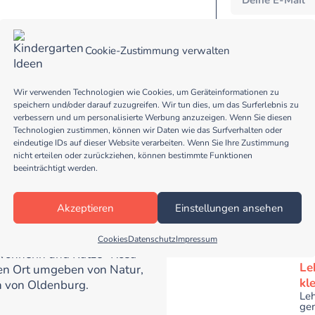
Eine Abmeldung vom New
nicht an Dritte weiterg
Widerrufshinweise find
Cookie-Zustimmung verwalten
Formular wird durch hC
Wir verwenden Technologien wie Cookies, um Geräteinformationen zu
speichern und/oder darauf zuzugreifen. Wir tun dies, um das Surferlebnis zu
verbessern und um personalisierte Werbung anzuzeigen. Wenn Sie diesen
Technologien zustimmen, können wir Daten wie das Surfverhalten oder
eindeutige IDs auf dieser Website verarbeiten. Wenn Sie Ihre Zustimmung
nicht erteilen oder zurückziehen, können bestimmte Funktionen
beeinträchtigt werden.
ne
nießerin, Erzieherin in
Za
Die
en und Biodanza-Leiterin.
Akzeptieren
Einstellungen ansehen
in d
ogische Ausbildung an der
B
shausen". Zusammen mit
Cookies
Datenschutz
Impressum
wohnerin und Katze "Rosa"
Le
nen Ort umgeben von Natur,
kl
h von Oldenburg.
Leh
gem