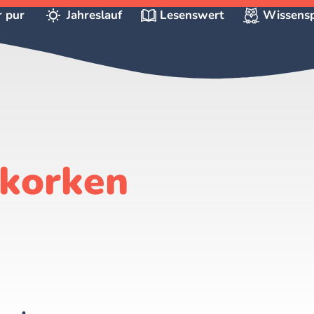
r pur
Jahreslauf
Lesenswert
Wissensp
nkorken