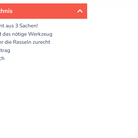
chnis
t aus 3 Sachen!
d das nötige Werkzeug
hr die Rasseln zurecht
itrag
ch