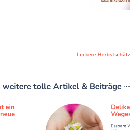
Leckere Herbstschätz
 weitere tolle Artikel & Beiträge
t ein
Delik
r neue
Weges
Essbare W