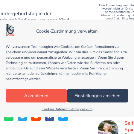
Eine Abmeldung vom Newsl
werden nicht an Dritt
Anmeldeverfahren und
Kindergeburtstag in den
Datenschutzerklärung. D
geschützt. Bitte les
herin ankündigen, welches Kind
von der Feier im Kindergarten
Cookie-Zustimmung verwalten
 Ich empfehle zum Beispiel
Wir verwenden Technologien wie Cookies, um Geräteinformationen zu
und Tüchern – ideal für lustige
speichern und/oder darauf zuzugreifen. Wir tun dies, um das Surferlebnis zu
unden! Natürlich kommen auch
verbessern und um personalisierte Werbung anzuzeigen. Wenn Sie diesen
Technologien zustimmen, können wir Daten wie das Surfverhalten oder
eindeutige IDs auf dieser Website verarbeiten. Wenn Sie Ihre Zustimmung
Gol
nicht erteilen oder zurückziehen, können bestimmte Funktionen
beeinträchtigt werden.
duft
h.com
Nas
Dies
Akzeptieren
Einstellungen ansehen
besi
Morge
Cookies
Datenschutz
Impressum
Be
Sei
Spi