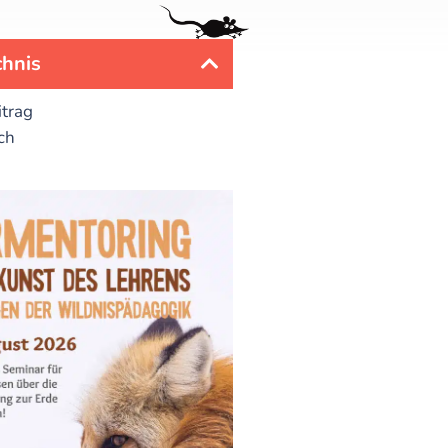
chnis
itrag
ch