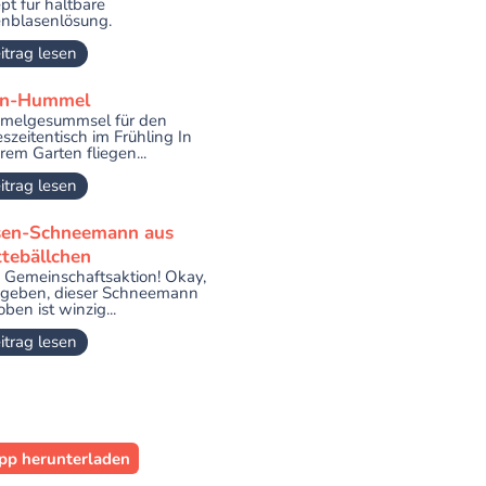
pt für haltbare
enblasenlösung.
itrag lesen
en-Hummel
melgesummsel für den
eszeitentisch im Frühling In
rem Garten fliegen...
itrag lesen
sen-Schneemann aus
tebällchen
e Gemeinschaftsaktion! Okay,
geben, dieser Schneemann
oben ist winzig...
itrag lesen
pp herunterladen