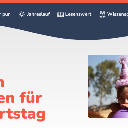
r pur
Jahreslauf
Lesenswert
Wissensp
n
en für
rtstag