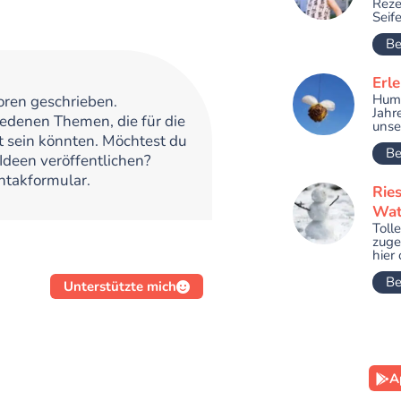
Reze
Seif
Be
Erl
Hum
oren geschrieben.
Jahr
iedenen Themen, die für die
unse
t sein könnten. Möchtest du
Be
Ideen veröffentlichen?
ntakformular.
Rie
Wat
Toll
zuge
hier 
Be
Unterstützte mich
A