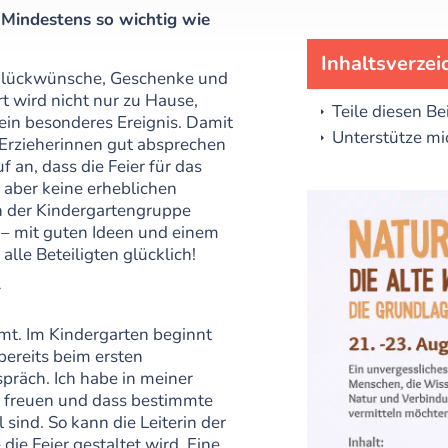
 Mindestens so wichtig wie
Inhaltsverzei
 Glückwünsche, Geschenke und
t wird nicht nur zu Hause,
Teile diesen Be
ein besonderes Ereignis. Damit
Unterstütze mi
nd Erzieherinnen gut absprechen
 an, dass die Feier für das
, aber keine erheblichen
n der Kindergartengruppe
 – mit guten Ideen und einem
lle Beteiligten glücklich!
r
mmt. Im Kindergarten beginnt
bereits beim ersten
präch. Ich habe in meiner
ps freuen und dass bestimmte
sind. So kann die Leiterin der
die Feier gestaltet wird. Eine