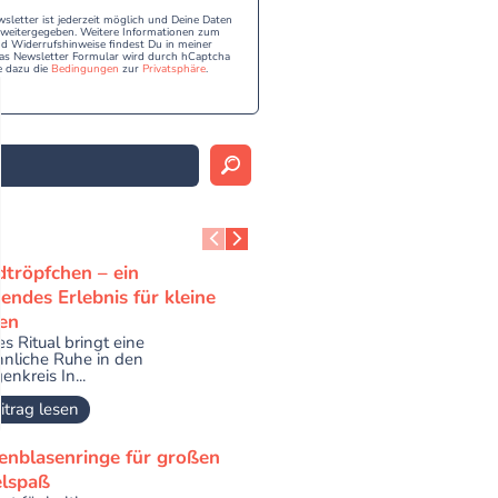
etter ist jederzeit möglich und Deine Daten
e weitergegeben. Weitere Informationen zum
 Widerrufshinweise findest Du in meiner
as Newsletter Formular wird durch hCaptcha
e dazu die
Bedingungen
zur
Privatsphäre
.
dtröpfchen – ein
endes Erlebnis für kleine
en
es Ritual bringt eine
nnliche Ruhe in den
nkreis In...
itrag lesen
fenblasenringe für großen
elspaß