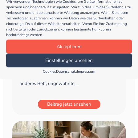
Wir verwenden Technologien wie Cookies, um Geräteinformationen zu
speichern und/oder darauf zuzugreifen. Wir tun dies, um das Surferlebnis zu
verbessern und um personalisierte Werbung anzuzeigen. Wenn Sie diesen
Wissensperlen
Technologien zustimmen, können wir Daten wie das Surfverhalten oder
eindeutige IDs auf dieser Website verarbeiten. Wenn Sie Ihre Zustimmung
nicht erteilen oder zurückziehen, können bestimmte Funktionen
beeinträchtigt werden.
Besser schlafen im Familienurlaub
Akzeptieren
So helfen vertraute Routinen Kindern beim
Einstellungen ansehen
Einschlafen Warum Schlaf auf Reisen für Kinder
oft schwieriger ist Für Kinder bedeutet Urlaub
Cookies
Datenschutz
Impressum
vor allem eines: Viele neue Eindrücke. Ein
anderes Bett, ungewohnte...
Beitrag jetzt ansehen