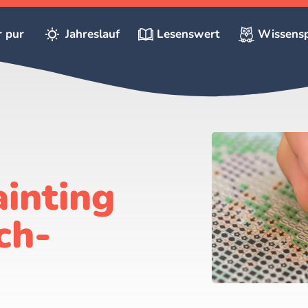
r pur
Jahreslauf
Lesenswert
Wissensp
inting
ch-