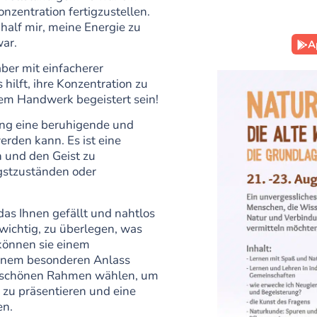
nzentration fertigzustellen.
 half mir, meine Energie zu
ar.
A
aber mit einfacherer
hilft, ihre Konzentration zu
sem Handwerk begeistert sein!
ting eine beruhigende und
rden kann. Es ist eine
n und den Geist zu
gstzuständen oder
das Ihnen gefällt und nahtlos
 wichtig, zu überlegen, was
 können sie einem
einem besonderen Anlass
en schönen Rahmen wählen, um
zu präsentieren und eine
en.