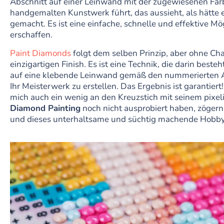
Abschnitt auf einer Leinwand mit der zugewiesenen Fa
handgemalten Kunstwerk führt, das aussieht, als hätte e
gemacht. Es ist eine einfache, schnelle und effektive Mö
erschaffen.
Paint Diamonds
folgt dem selben Prinzip, aber ohne Ch
einzigartigen Finish. Es ist eine Technik, die darin besteh
auf eine klebende Leinwand gemäß den nummerierten A
Ihr Meisterwerk zu erstellen. Das Ergebnis ist garantiert
mich auch ein wenig an den Kreuzstich mit seinem pixel
Diamond Painting
noch nicht ausprobiert haben, zögern S
und dieses unterhaltsame und süchtig machende Hobby