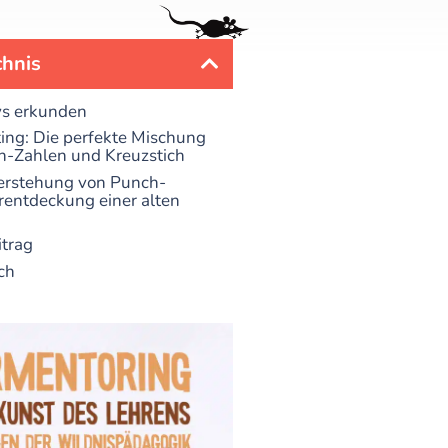
chnis
ys erkunden
ng: Die perfekte Mischung
h-Zahlen und Kreuzstich
erstehung von Punch-
entdeckung einer alten
itrag
ch