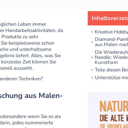
Inhaltsverzei
täglichen Leben immer
er Handarbeitsaktivitäten, da
Kreative Hobb
Produkte zu sehr
Diamond-Painti
Sie beispielsweise schon
aus Malen-nac
fache und unterhaltsame
Die Wiederauf
ebnis liefert. Alles, was Sie
Needle: Wieder
 kürzester Zeit können Sie
Kunstform
ionell aussieht.
Teile diesen Be
Unterstütze mi
t anderen Techniken?
schung aus Malen-
insbesondere wenn Sie es als
darin, jedes nummerierte