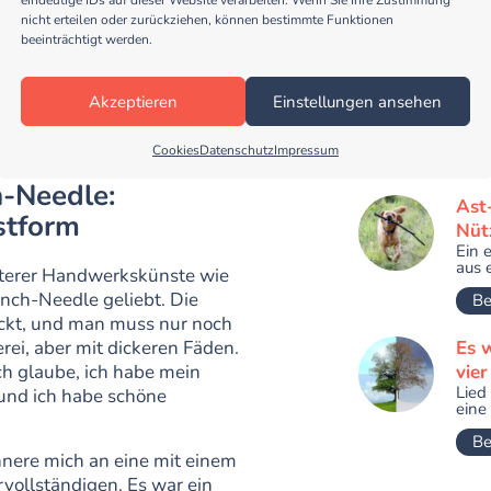
Be
nicht erteilen oder zurückziehen, können bestimmte Funktionen
beeinträchtigt werden.
Piss
zwei
Akzeptieren
Einstellungen ansehen
Beim
uns 
Cookies
Datenschutz
Impressum
Be
-Needle:
Ast
stform
Nüt
Ein 
aus 
lterer Handwerkskünste wie
unch-Needle geliebt. Die
Be
ckt, und man muss nur noch
rei, aber mit dickeren Fäden.
Es w
ch glaube, ich habe mein
vier
Lied
, und ich habe schöne
eine 
Be
innere mich an eine mit einem
vollständigen. Es war ein