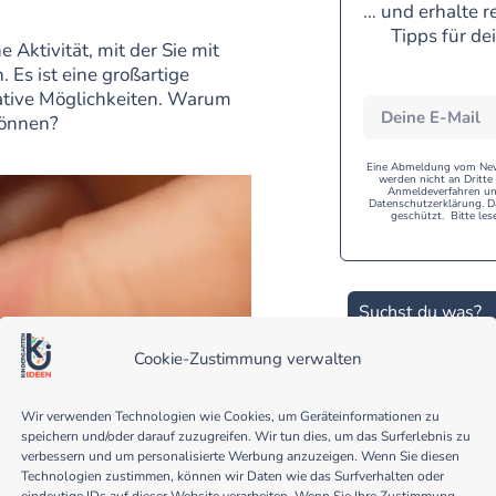
… und erhalte r
Tipps für de
Aktivität, mit der Sie mit
 Es ist eine großartige
eative Möglichkeiten. Warum
können?
Eine Abmeldung vom Newsl
werden nicht an Dritt
Anmeldeverfahren und
Datenschutzerklärung. D
geschützt. Bitte les
Cookie-Zustimmung verwalten
Sing
Wir verwenden Technologien wie Cookies, um Geräteinformationen zu
speichern und/oder darauf zuzugreifen. Wir tun dies, um das Surferlebnis zu
Mär
verbessern und um personalisierte Werbung anzuzeigen. Wenn Sie diesen
Früh
Technologien zustimmen, können wir Daten wie das Surfverhalten oder
Wenn
eindeutige IDs auf dieser Website verarbeiten. Wenn Sie Ihre Zustimmung