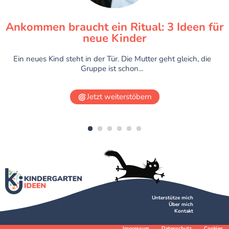
Delikatessen am Wegesrand
Essbare Wildpflanzen, alte Wiesenspiele und kleine
Naturwunder „Mama, kann man das essen?“ Kinder stellen
diese...
Jetzt weiterstöbern
1
2
3
4
5
6
Unterstütze mich
Über mich
Kontakt
Impressum
Datenschutz
Cookies