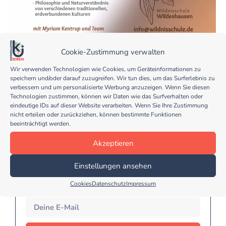
Cookie-Zustimmung verwalten
Wir verwenden Technologien wie Cookies, um Geräteinformationen zu
speichern und/oder darauf zuzugreifen. Wir tun dies, um das Surferlebnis zu
verbessern und um personalisierte Werbung anzuzeigen. Wenn Sie diesen
Technologien zustimmen, können wir Daten wie das Surfverhalten oder
eindeutige IDs auf dieser Website verarbeiten. Wenn Sie Ihre Zustimmung
nicht erteilen oder zurückziehen, können bestimmte Funktionen
Melde dich jetzt für meinen
beeinträchtigt werden.
kostenlosen Kindergarten Ideen
Newsletter an...
Akzeptieren
… und erhalte regelmäßig tolle und kreative Tipps
Einstellungen ansehen
für deinen Kindergarten Alltag!
Cookies
Datenschutz
Impressum