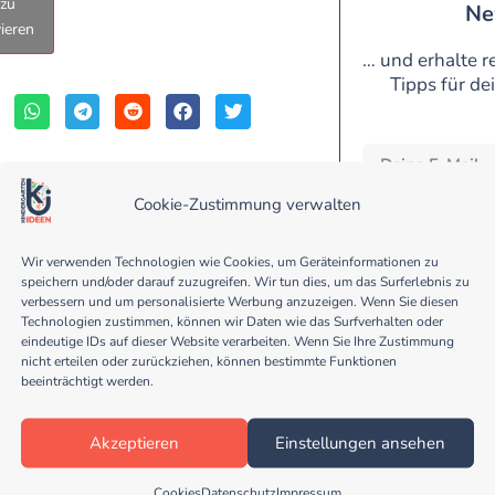
 zu
Ne
vieren
… und erhalte r
Tipps für de
Cookie-Zustimmung verwalten
Eine Abmeldung vom Newsl
werden nicht an Dritt
Anmeldeverfahren und
Datenschutzerklärung. D
Wir verwenden Technologien wie Cookies, um Geräteinformationen zu
geschützt. Bitte les
speichern und/oder darauf zuzugreifen. Wir tun dies, um das Surferlebnis zu
rin in einem
verbessern und um personalisierte Werbung anzuzeigen. Wenn Sie diesen
Technologien zustimmen, können wir Daten wie das Surfverhalten oder
n. 2017/18
eindeutige IDs auf dieser Website verarbeiten. Wenn Sie Ihre Zustimmung
 "Wildnisschule
nicht erteilen oder zurückziehen, können bestimmte Funktionen
ustigen Mitbewohnerin und
beeinträchtigt werden.
Ort umgeben von Natur,
Akzeptieren
Einstellungen ansehen
Der 
Müh
Cookies
Datenschutz
Impressum