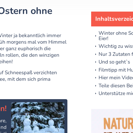
 Ostern ohne
Inhaltsverzei
Winter ohne Sc
inter ja bekanntlich immer
Eier!
 früh morgens mal vom Himmel
Wichtig zu wis
er ganz euphorisch die
Nur 3 Zutaten 
n rollen, die den winzigen
eihen!
Und so geht`s
Filmtipp mit H
auf Schneespaß verzichten
Hier mein Video
ee, mit dem sich prima
Teile diesen Be
Unterstütze mi
n!
re,
und