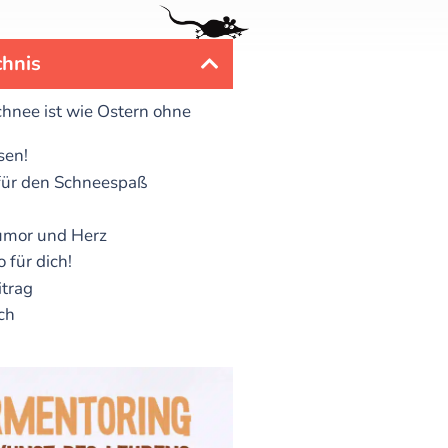
chnis
hnee ist wie Ostern ohne
sen!
für den Schneespaß
umor und Herz
 für dich!
itrag
ch