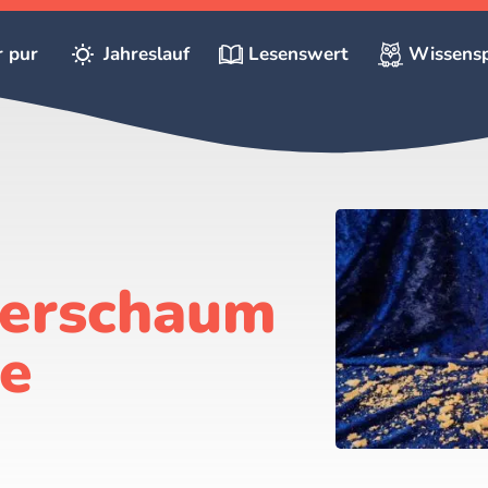
r pur
Jahreslauf
Lesenswert
Wissensp
ierschaum
ke