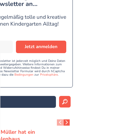
wsletter an...
egelmäßig tolle und kreative
inen Kindergarten Alltag!
Jetzt anmelden
etter ist jederzeit möglich und Deine Daten
e weitergegeben. Weitere Informationen zum
 Widerrufshinweise findest Du in meiner
as Newsletter Formular wird durch hCaptcha
e dazu die
Bedingungen
zur
Privatsphäre
.
Müller hat ein
lenhaus