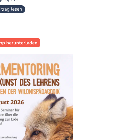
itrag lesen
pp herunterladen