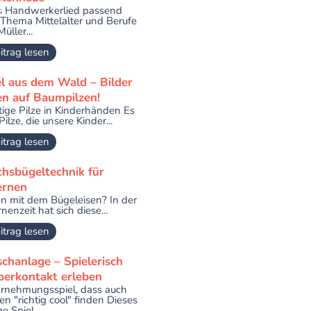
s Handwerkerlied passend
Thema Mittelalter und Berufe
üller...
itrag lesen
el aus dem Wald – Bilder
en auf Baumpilzen!
ige Pilze in Kinderhänden Es
Pilze, die unsere Kinder...
itrag lesen
hsbügeltechnik für
ernen
n mit dem Bügeleisen? In der
nenzeit hat sich diese...
itrag lesen
chanlage – Spielerisch
perkontakt erleben
nehmungsspiel, dass auch
en "richtig cool" finden Dieses
ge Spiel...