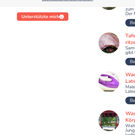
Alte
zum 
Der M
Unterstützte mich
Be
Taf
ritz
Samt
gibt 
Be
Wac
Lat
Male
Later
Be
Was
Kör
Wahr
Jung
lusti