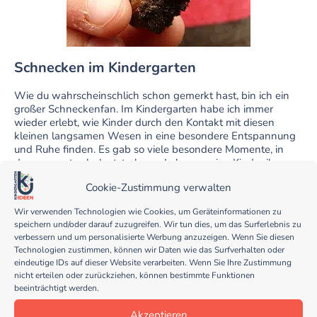
Schnecken im Kindergarten
Wie du wahrscheinschlich schon gemerkt hast, bin ich ein
großer Schneckenfan. Im Kindergarten habe ich immer
wieder erlebt, wie Kinder durch den Kontakt mit diesen
kleinen langsamen Wesen in eine besondere Entspannung
und Ruhe finden. Es gab so viele besondere Momente, in
denen sonst sehr lautstarke und eher ruppige Kinder ihre
ganze Fürsorge und Zartheit zeigten, wenn sie über eine
Cookie-Zustimmung verwalten
lange Zeit eine Schnecke auf der Hand hielten oder eine
Schneckenfühlung
auf der eigenen Haut erlebten.
Wir verwenden Technologien wie Cookies, um Geräteinformationen zu
speichern und/oder darauf zuzugreifen. Wir tun dies, um das Surferlebnis zu
verbessern und um personalisierte Werbung anzuzeigen. Wenn Sie diesen
Technologien zustimmen, können wir Daten wie das Surfverhalten oder
eindeutige IDs auf dieser Website verarbeiten. Wenn Sie Ihre Zustimmung
Teile diesen Beitrag
nicht erteilen oder zurückziehen, können bestimmte Funktionen
beeinträchtigt werden.
Akzeptieren