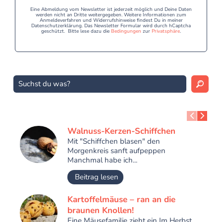
Eine Abmeldung vom Newsletter ist jederzeit möglich und Deine Daten
werden nicht an Dritte weitergegeben. Weitere Informationen zum
Anmeldeverfahren und Widerrufshinweise findest Du in meiner
Datenschutzerklärung. Das Newsletter Formular wird durch hCaptcha
geschützt. Bitte lese dazu die
Bedingungen
zur
Privatsphäre
.
Walnuss-Kerzen-Schiffchen
Mit "Schiffchen blasen" den
Morgenkreis sanft aufpeppen
Manchmal habe ich...
Beitrag lesen
Kartoffelmäuse – ran an die
braunen Knollen!
Eine Mäusefamilie zieht ein Im Herbst