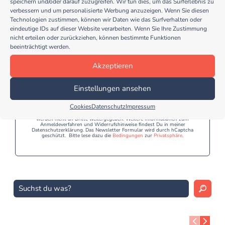
speichern und/oder darauf zuzugreifen. Wir tun dies, um das Surferlebnis zu
verbessern und um personalisierte Werbung anzuzeigen. Wenn Sie diesen
… und erhalte regelmäßig tolle und kreative Tipps
Technologien zustimmen, können wir Daten wie das Surfverhalten oder
eindeutige IDs auf dieser Website verarbeiten. Wenn Sie Ihre Zustimmung
für deinen Kindergarten Alltag!
nicht erteilen oder zurückziehen, können bestimmte Funktionen
beeinträchtigt werden.
Akzeptieren
Einstellungen ansehen
Jetzt anmelden
Cookies
Datenschutz
Impressum
Eine Abmeldung vom Newsletter ist jederzeit möglich und Deine Daten
werden nicht an Dritte weitergegeben. Weitere Informationen zum
Anmeldeverfahren und Widerrufshinweise findest Du in meiner
Datenschutzerklärung. Das Newsletter Formular wird durch hCaptcha
geschützt. Bitte lese dazu die
Bedingungen
zur
Privatsphäre
.