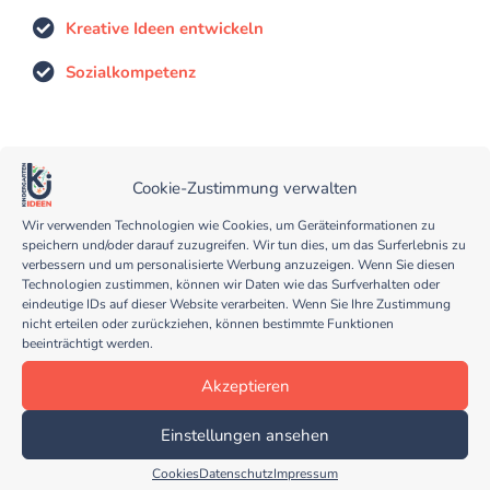
Kreative Ideen entwickeln
Sozialkompetenz
Teile diesen Beitrag
Cookie-Zustimmung verwalten
Wir verwenden Technologien wie Cookies, um Geräteinformationen zu
speichern und/oder darauf zuzugreifen. Wir tun dies, um das Surferlebnis zu
verbessern und um personalisierte Werbung anzuzeigen. Wenn Sie diesen
Technologien zustimmen, können wir Daten wie das Surfverhalten oder
eindeutige IDs auf dieser Website verarbeiten. Wenn Sie Ihre Zustimmung
nicht erteilen oder zurückziehen, können bestimmte Funktionen
beeinträchtigt werden.
Stephanie Blesene
Akzeptieren
Baujahr 1970, Lebensgenießerin, Erzieherin in
einem Naturkindergarten und Biodanza-Leiterin.
2017/18 Wildnispädagogische Ausbildung an der
Einstellungen ansehen
"Wildnisschule Wildeshausen". Zusammen mit
meiner lustigen Mitbewohnerin und Katze "Rosa"
Cookies
Datenschutz
Impressum
lebe ich in einem kleinen Ort umgeben von Natur,