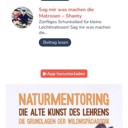
Sag mir was machen die
Matrosen – Shanty
Zünftiges Schunkellied für kleine
Leichtmatrosen! Sag mir was machen
die...
Beitrag lesen
App herunterladen