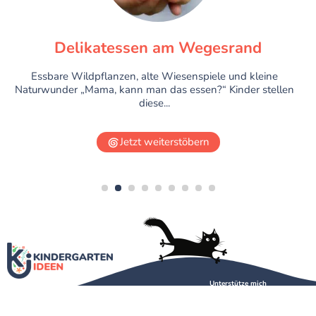
Delikatessen am Wegesrand
Essbare Wildpflanzen, alte Wiesenspiele und kleine
Naturwunder „Mama, kann man das essen?“ Kinder stellen
diese...
Jetzt weiterstöbern
1
2
3
4
5
6
7
8
9
Unterstütze mich
Über mich
Kontakt