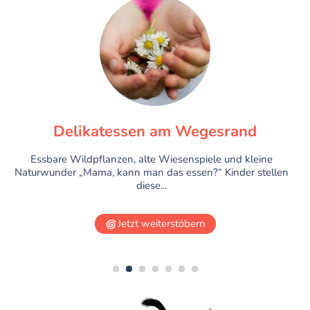
Delikatessen am Wegesrand
Essbare Wildpflanzen, alte Wiesenspiele und kleine
Naturwunder „Mama, kann man das essen?“ Kinder stellen
diese...
Jetzt weiterstöbern
1
2
3
4
5
6
7