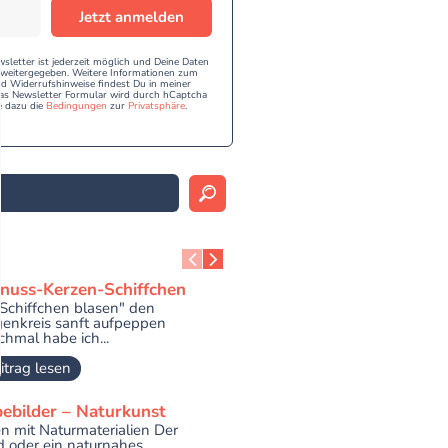
Jetzt anmelden
etter ist jederzeit möglich und Deine Daten
e weitergegeben. Weitere Informationen zum
 Widerrufshinweise findest Du in meiner
as Newsletter Formular wird durch hCaptcha
e dazu die
Bedingungen
zur
Privatsphäre
.
nuss-Kerzen-Schiffchen
"Schiffchen blasen" den
enkreis sanft aufpeppen
hmal habe ich...
itrag lesen
bebilder – Naturkunst
n mit Naturmaterialien Der
 oder ein naturnahes