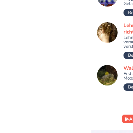
Gelä
Be
Leh
rich
Lehm
vera
verst
Be
Wal
Erst
Moos
Be
A