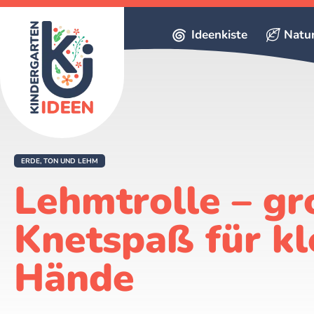
Ideenkiste
Natu
ERDE, TON UND LEHM
Lehmtrolle – gr
Knetspaß für kl
Hände