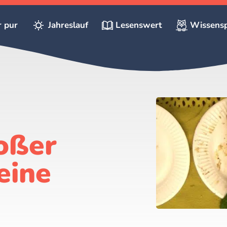
r pur
Jahreslauf
Lesenswert
Wissensp
oßer
eine