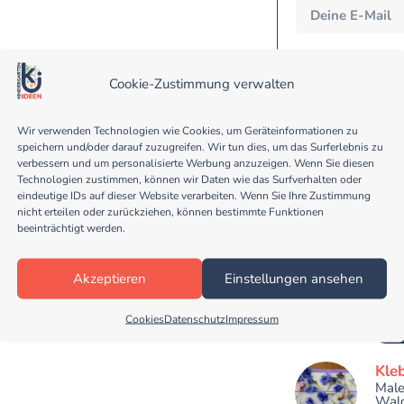
Eine Abmeldung vom Newsl
werden nicht an Dritt
Anmeldeverfahren und
Cookie-Zustimmung verwalten
Datenschutzerklärung. D
geschützt. Bitte les
Wir verwenden Technologien wie Cookies, um Geräteinformationen zu
speichern und/oder darauf zuzugreifen. Wir tun dies, um das Surferlebnis zu
verbessern und um personalisierte Werbung anzuzeigen. Wenn Sie diesen
Technologien zustimmen, können wir Daten wie das Surfverhalten oder
eindeutige IDs auf dieser Website verarbeiten. Wenn Sie Ihre Zustimmung
nicht erteilen oder zurückziehen, können bestimmte Funktionen
beeinträchtigt werden.
Wal
Mit 
Akzeptieren
Einstellungen ansehen
Morg
Manc
Cookies
Datenschutz
Impressum
Be
Kle
Male
Wald