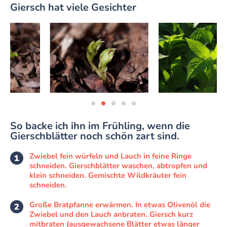
Giersch hat viele Gesichter
So backe ich ihn im Frühling, wenn die
Gierschblätter noch schön zart sind.
Zwiebel fein würfeln und Lauch in feine Ringe
schneiden. Gierschblätter waschen, abtropfen und
klein schneiden. Gemischte Wildkräuter fein
schneiden.
Große Bratpfanne erwärmen. In etwas Olivenöl die
Zwiebel und den Lauch anbraten. Giersch kurz
mitbraten (ausgewachsene Blätter etwas länger