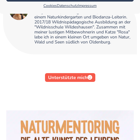
Stephanie Blesene
Cookies
Datenschutz
Impressum
Baujahr 1970, Lebensgenießerin, Erzieherin in
einem Naturkindergarten und Biodanza-Leiterin.
2017/18 Wildnispädagogische Ausbildung an der
"Wildnisschule Wildeshausen". Zusammen mit
meiner lustigen Mitbewohnerin und Katze "Rosa"
lebe ich in einem kleinen Ort umgeben von Natur,
Wald und Seen südlich von Oldenburg.
Unterstützte mich