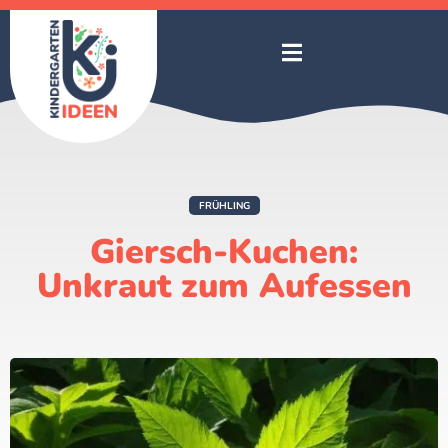
FRÜHLING
Giersch-Kuchen:
Unkraut zum Aufessen