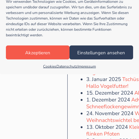
Wir verwenden Technologien wie Cookies, um Geräteinformationen zu
1. Dezember 2025
Ad
speichern und/oder darauf zuzugreifen. Wir tun dies, um das Surferlebnis zu
Schneeflockengewim
verbessern und um personalisierte Werbung anzuzeigen. Wenn Sie diesen
4. Juni 2025
Schälen, 
Technologien zustimmen, können wir Daten wie das Surfverhalten oder
tüddeln
eindeutige IDs auf dieser Website verarbeiten. Wenn Sie Ihre Zustimmung
nicht erteilen oder zurückziehen, können bestimmte Funktionen
14. Mai 2025
Für Pfla
beeinträchtigt werden.
Reiseplänen
30. März 2025
Aufräu
anders
Akzeptieren
Einstellungen ansehen
13. März 2025
Ein fat
19. Februar 2025
Früh
Cookies
Datenschutz
Impressum
Vogelvilla
3. Januar 2025
Tschüs
Hallo Vogelfutter!
15. Dezember 2024
Al
1. Dezember 2024
Ad
Schneeflockengewim
24. November 2024
W
Weihnachtswichtel bei
13. Oktober 2024
Klei
flinken Pfoten