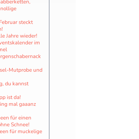
abberketten,
nollige
Februar steckt
n!
le Jahre wieder!
ventskalender im
mel
rgenschabernack
sel-Mutprobe und
g, du kannst
pp ist da!
ing mal gaaanz
deen für einen
ohne Schnee!
deen für muckelige