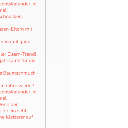
ventskalender im
mel
schnacken,
nzen-Eltern mit
men mal ganz
aler Eltern-Trend!
jahrsputz für die
s Baumschmuck -
le Jahre wieder!
ventskalender im
mel
enn der
 dir einzieht
ne Kletterer auf