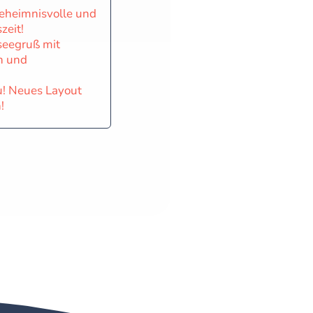
eheimnisvolle und
zeit!
seegruß mit
n und
u! Neues Layout
!